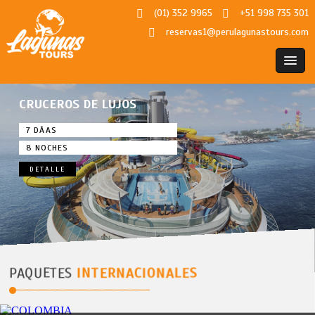
(01) 352 9965
+51 998 735 301
reservas1@perulagunastours.com
CRUCEROS DE LUJOS
7 DÃAS
8 NOCHES
DETALLE
PAQUETES
INTERNACIONALES